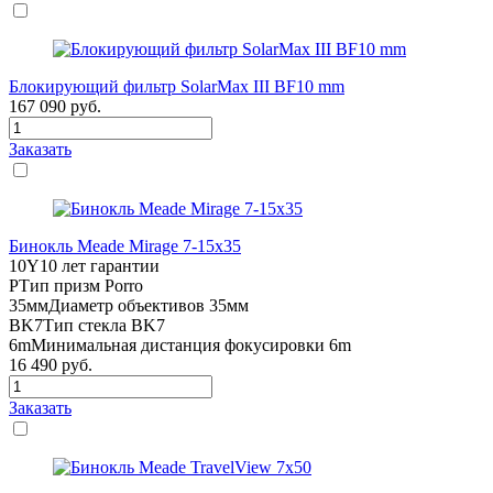
Блокирующий фильтр SolarMax III BF10 mm
167 090
руб.
Заказать
Бинокль Meade Mirage 7-15x35
10Y
10 лет гарантии
P
Тип призм Porro
35мм
Диаметр объективов 35мм
BK7
Тип стекла BK7
6m
Минимальная дистанция фокусировки 6m
16 490
руб.
Заказать