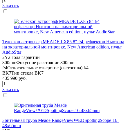
Заказать
Телескоп астрограф MEADE LX85 8" f/4 рефлектор Ньютона
на экваториальной монтировке, New American edition, пульт
AudioStar
2Y
2 года гарантии
800mm
Фокусное расстояние 800mm
f/4
Относительное отверстие (светосила) f/4
BK7
Тип стекла BK7
435 990
руб.
Заказать
Зрительная труба Meade RangeView™EDSpottingScope-16-
48x65mm