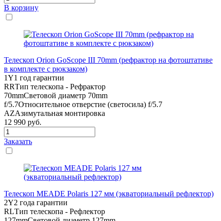
В корзину
Телескоп Orion GoScope III 70mm (рефрактор на фотоштативе
в комплекте с рюкзаком)
1Y
1 год гарантии
RR
Тип телескопа - Рефрактор
70mm
Световой диаметр 70mm
f/5.7
Относительное отверстие (светосила) f/5.7
AZ
Азимутальная монтировка
12 990
руб.
Заказать
Телескоп MEADE Polaris 127 мм (экваториальный рефлектор)
2Y
2 года гарантии
RL
Тип телескопа - Рефлектор
127mm
Световой диаметр 127mm