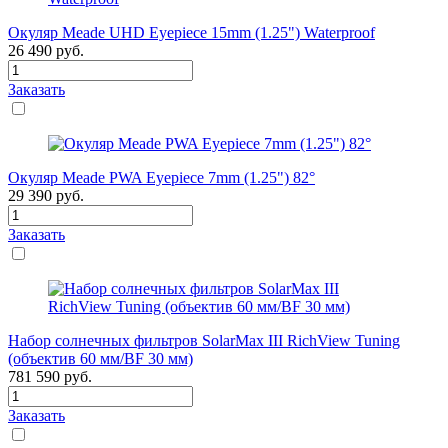
Окуляр Meade UHD Eyepiece 15mm (1.25") Waterproof
26 490
руб.
Заказать
Окуляр Meade PWA Eyepiece 7mm (1.25") 82°
29 390
руб.
Заказать
Набор солнечных фильтров SolarMax III RichView Tuning
(объектив 60 мм/BF 30 мм)
781 590
руб.
Заказать