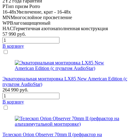
2Y
2 года гарантии
P
Тип призм Porro
16-48x
Увеличение, крат - 16-48x
MN
Многослойное просветление
WP
Влагозащищенный
HAC
Герметичная азотонаполненная конструкция
57 990
руб.
В корзину
Экваториальная монтировка LX85 New American Edition (с
пультом AudioStar)
264 990
руб.
В корзину
Телескоп Orion Observer 70mm II (рефрактор на