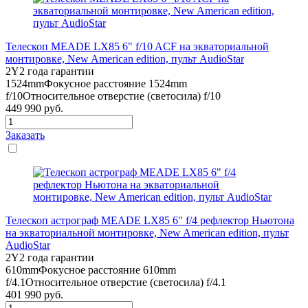
Телескоп MEADE LX85 6" f/10 ACF на экваториальной
монтировке, New American edition, пульт AudioStar
2Y
2 года гарантии
1524mm
Фокусное расстояние 1524mm
f/10
Относительное отверстие (светосила) f/10
449 990
руб.
Заказать
Телескоп астрограф MEADE LX85 6" f/4 рефлектор Ньютона
на экваториальной монтировке, New American edition, пульт
AudioStar
2Y
2 года гарантии
610mm
Фокусное расстояние 610mm
f/4.1
Относительное отверстие (светосила) f/4.1
401 990
руб.