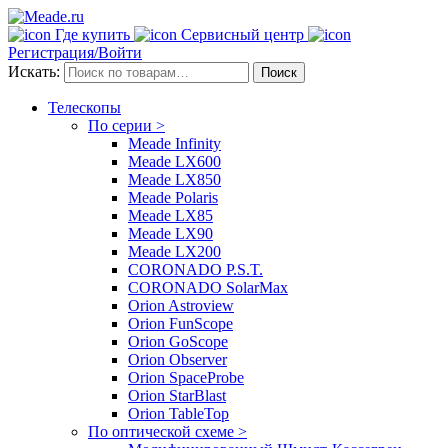
Где купить
Сервисный центр
Регистрация/Войти
Искать:
Поиск
Телескопы
По серии >
Meade Infinity
Meade LX600
Meade LX850
Meade Polaris
Meade LX85
Meade LX90
Meade LX200
CORONADO P.S.T.
CORONADO SolarMax
Orion Astroview
Orion FunScope
Orion GoScope
Orion Observer
Orion SpaceProbe
Orion StarBlast
Orion TableTop
По оптической схеме >