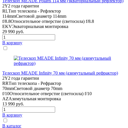
Телескоп MEADE Polaris 114 мм (экваториальный рефлектор)
2Y
2 года гарантии
RL
Тип телескопа - Рефлектор
114mm
Световой диаметр 114mm
f/8.8
Относительное отверстие (светосила) f/8.8
EKV
Экваториальная монтировка
29 990
руб.
В корзину
Телескоп MEADE Infinity 70 мм (азимутальный рефрактор)
2Y
2 года гарантии
RR
Тип телескопа - Рефрактор
70mm
Световой диаметр 70mm
f/10
Относительное отверстие (светосила) f/10
AZ
Азимутальная монтировка
13 990
руб.
В корзину
В каталог