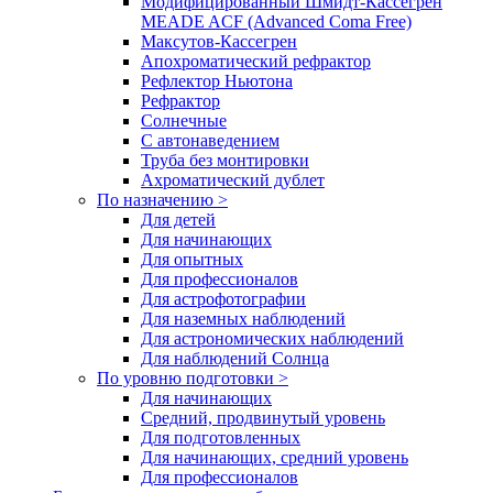
Модифицированный Шмидт-Кассегрен
MEADE ACF (Advanced Coma Free)
Максутов-Кассегрен
Апохроматический рефрактор
Рефлектор Ньютона
Рефрактор
Солнечные
С автонаведением
Труба без монтировки
Ахроматический дублет
По назначению >
Для детей
Для начинающих
Для опытных
Для профессионалов
Для астрофотографии
Для наземных наблюдений
Для астрономических наблюдений
Для наблюдений Солнца
По уровню подготовки >
Для начинающих
Средний, продвинутый уровень
Для подготовленных
Для начинающих, средний уровень
Для профессионалов