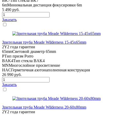
BK7
Тип стекла BK7
6m
Минимальная дистанция фокусировки 6m
5 490
руб.
Заказать
Зрительная труба Meade Wilderness 15-45x65mm
2Y
2 года гарантии
65mm
Световой диаметр 65mm
P
Тип призм Porro
BAK4
Тип стекла BAK4
MN
Многослойное просветление
HAC
Герметичная азотонаполненная конструкция
26 990
руб.
Заказать
Зрительная труба Meade Wilderness 20-60x80mm
2Y
2 года гарантии