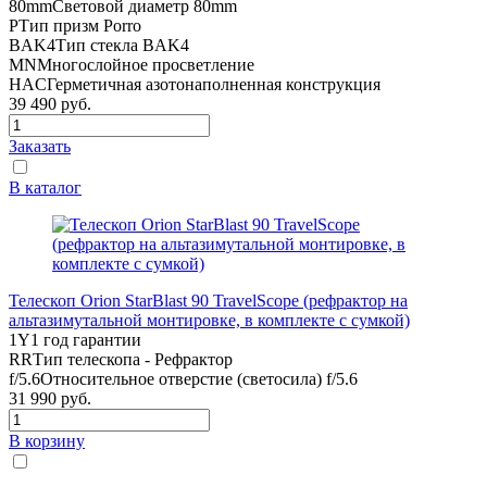
80mm
Световой диаметр 80mm
P
Тип призм Porro
BAK4
Тип стекла BAK4
MN
Многослойное просветление
HAC
Герметичная азотонаполненная конструкция
39 490
руб.
Заказать
В каталог
Телескоп Orion StarBlast 90 TravelScope (рефрактор на
альтазимутальной монтировке, в комплекте с сумкой)
1Y
1 год гарантии
RR
Тип телескопа - Рефрактор
f/5.6
Относительное отверстие (светосила) f/5.6
31 990
руб.
В корзину