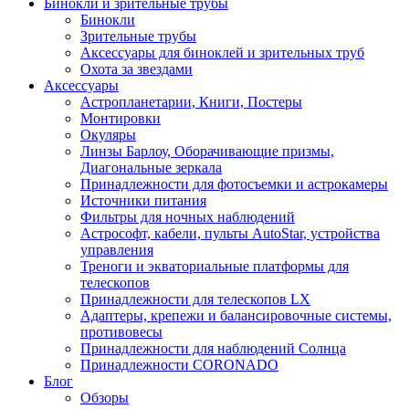
Бинокли и зрительные трубы
Бинокли
Зрительные трубы
Аксессуары для биноклей и зрительных труб
Охота за звездами
Аксессуары
Астропланетарии, Книги, Постеры
Монтировки
Окуляры
Линзы Барлоу, Оборачивающие призмы,
Диагональные зеркала
Принадлежности для фотосъемки и астрокамеры
Источники питания
Фильтры для ночных наблюдений
Астрософт, кабели, пульты AutoStar, устройства
управления
Треноги и экваториальные платформы для
телескопов
Принадлежности для телескопов LX
Адаптеры, крепежи и балансировочные системы,
противовесы
Принадлежности для наблюдений Солнца
Принадлежности CORONADO
Блог
Обзоры