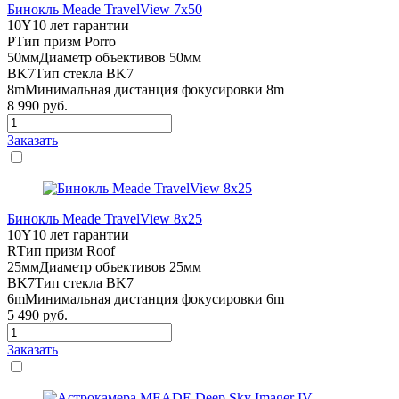
Бинокль Meade TravelView 7x50
10Y
10 лет гарантии
P
Тип призм Porro
50мм
Диаметр объективов 50мм
BK7
Тип стекла BK7
8m
Минимальная дистанция фокусировки 8m
8 990
руб.
Заказать
Бинокль Meade TravelView 8x25
10Y
10 лет гарантии
R
Тип призм Roof
25мм
Диаметр объективов 25мм
BK7
Тип стекла BK7
6m
Минимальная дистанция фокусировки 6m
5 490
руб.
Заказать