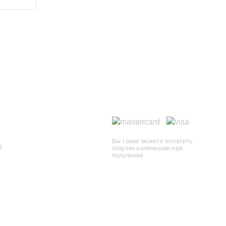
ЯЗАТЬСЯ С НАМИ
СПОСОБЫ ОПЛАТЫ
499) 963-31-85
812) 336-65-07
Вы также можете оплатить
l:
покупки наличными при
rnet@zooma.ru
получении