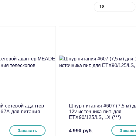
й сетевой адаптер
Шнур питания #607 (7,5 м) д
67А для питания
12v источника пит. для
ETX90/125/LS, LX (***)
Заказать
4 990
руб.
Заказа