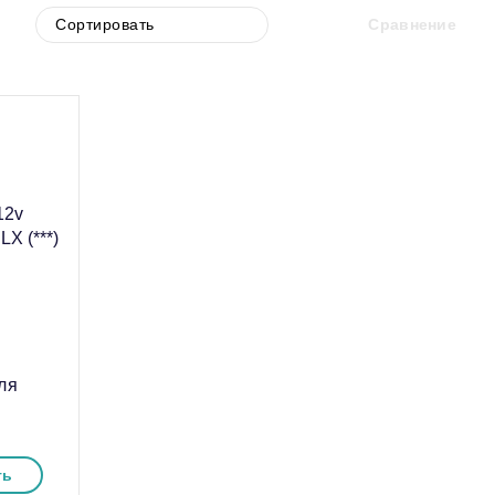
Сравнение
ля
ть