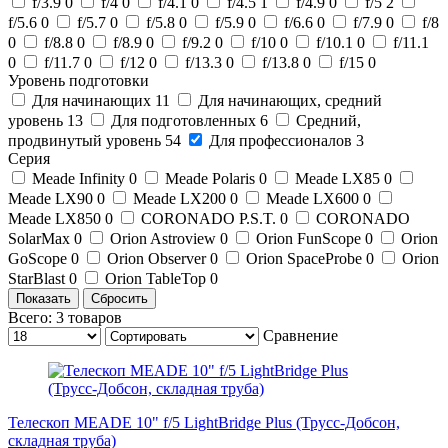
f/3.9
0
f/4
0
f/4.1
0
f/4.5
1
f/4.9
0
f/5
2
f/5.6
0
f/5.7
0
f/5.8
0
f/5.9
0
f/6.6
0
f/7.9
0
f/8
0
f/8.8
0
f/8.9
0
f/9.2
0
f/10
0
f/10.1
0
f/11.1
0
f/11.7
0
f/12
0
f/13.3
0
f/13.8
0
f/15
0
Уровень подготовки
Для начинающих
11
Для начинающих, средний
уровень
13
Для подготовленных
6
Средний,
продвинутый уровень
54
Для профессионалов
3
Серия
Meade Infinity
0
Meade Polaris
0
Meade LX85
0
Meade LX90
0
Meade LX200
0
Meade LX600
0
Meade LX850
0
CORONADO P.S.T.
0
CORONADO
SolarMax
0
Orion Astroview
0
Orion FunScope
0
Orion
GoScope
0
Orion Observer
0
Orion SpaceProbe
0
Orion
StarBlast
0
Orion TableTop
0
Всего:
3
товаров
Сравнение
Телескоп MEADE 10" f/5 LightBridge Plus (Трусс-Добсон,
складная труба)