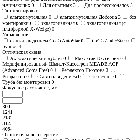
начинающих
0
Для опытных
3
Для профессионалов
3
Тип монтировки
альтазимутальная
0
альтазимутальная Добсона
3
без
монтировки
0
экваториальная
0
экваториальная (с
платформой X-Wedge)
0
Управление
c автонаведением GoTo AutoStar
0
GoTo AudioStar
0
ручное
3
Оптическая схема
Ахроматический дублет
0
Максутов-Кассегрен
0
Модифицированный Шмидт-Кассегрен MEADE ACF
(Advanced Coma Free)
0
Рефлектор Ньютона
3
Рефрактор
0
С автонаведением
0
Солнечные
0
Труба без монтировки
0
Фокусное расстояние, мм
300
1241
2182
3123
4064
Относительное отверстие