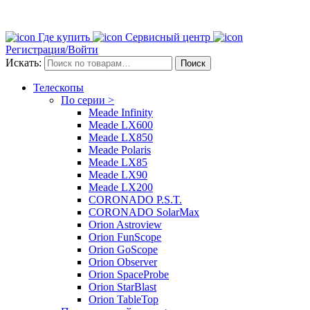
Где купить
Сервисный центр
Регистрация/Войти
Искать:
Поиск
Телескопы
По серии >
Meade Infinity
Meade LX600
Meade LX850
Meade Polaris
Meade LX85
Meade LX90
Meade LX200
CORONADO P.S.T.
CORONADO SolarMax
Orion Astroview
Orion FunScope
Orion GoScope
Orion Observer
Orion SpaceProbe
Orion StarBlast
Orion TableTop