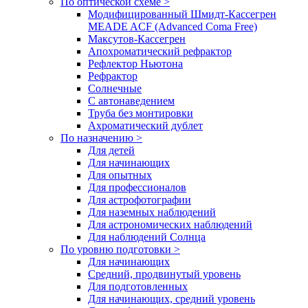
По оптической схеме >
Модифицированный Шмидт-Кассегрен
MEADE ACF (Advanced Coma Free)
Максутов-Кассегрен
Апохроматический рефрактор
Рефлектор Ньютона
Рефрактор
Солнечные
С автонаведением
Труба без монтировки
Ахроматический дублет
По назначению >
Для детей
Для начинающих
Для опытных
Для профессионалов
Для астрофотографии
Для наземных наблюдений
Для астрономических наблюдений
Для наблюдений Солнца
По уровню подготовки >
Для начинающих
Средний, продвинутый уровень
Для подготовленных
Для начинающих, средний уровень