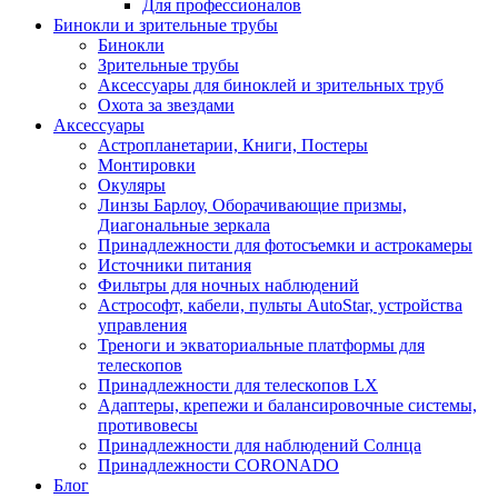
Для профессионалов
Бинокли и зрительные трубы
Бинокли
Зрительные трубы
Аксессуары для биноклей и зрительных труб
Охота за звездами
Аксессуары
Астропланетарии, Книги, Постеры
Монтировки
Окуляры
Линзы Барлоу, Оборачивающие призмы,
Диагональные зеркала
Принадлежности для фотосъемки и астрокамеры
Источники питания
Фильтры для ночных наблюдений
Астрософт, кабели, пульты AutoStar, устройства
управления
Треноги и экваториальные платформы для
телескопов
Принадлежности для телескопов LX
Адаптеры, крепежи и балансировочные системы,
противовесы
Принадлежности для наблюдений Солнца
Принадлежности CORONADO
Блог