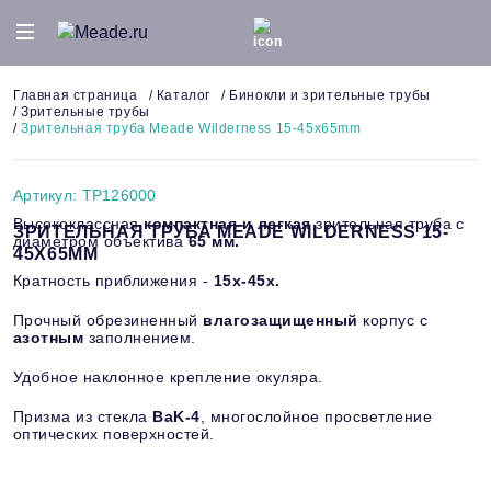
Искать:
Главная страница
/
Каталог
/
Бинокли и зрительные трубы
/
Зрительные трубы
/
Зрительная труба Meade Wilderness 15-45x65mm
Артикул: TP126000
Высококлассная
компактная и легкая
зрительная труба с
ЗРИТЕЛЬНАЯ ТРУБА MEADE WILDERNESS 15-
диаметром объектива
65 мм.
45X65MM
Кратность приближения -
15х-45х
.
Прочный обрезиненный
влагозащищенный
корпус с
азотным
заполнением.
Удобное наклонное крепление окуляра.
Призма из стекла
BaK-4
, многослойное просветление
оптических поверхностей.