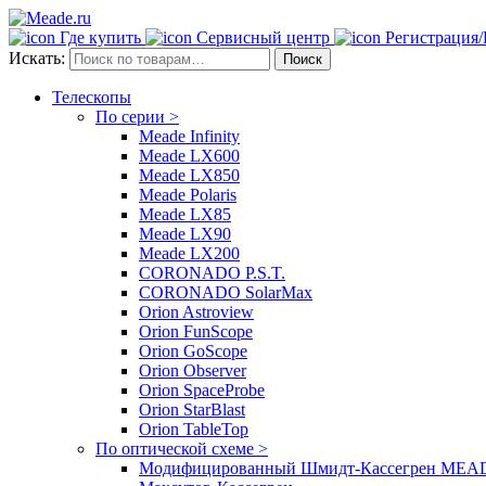
Где купить
Сервисный центр
Регистрация
Искать:
Поиск
Телескопы
По серии >
Meade Infinity
Meade LX600
Meade LX850
Meade Polaris
Meade LX85
Meade LX90
Meade LX200
CORONADO P.S.T.
CORONADO SolarMax
Orion Astroview
Orion FunScope
Orion GoScope
Orion Observer
Orion SpaceProbe
Orion StarBlast
Orion TableTop
По оптической схеме >
Модифицированный Шмидт-Кассегрен MEADE