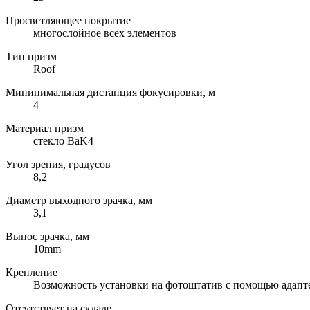
Просветляющее покрытие
многослойное всех элементов
Тип призм
Roof
Мининимальная дистанция фокусировки, м
4
Материал призм
стекло BaK4
Угол зрения, градусов
8,2
Диаметр выходного зрачка, мм
3,1
Вынос зрачка, мм
10mm
Крепление
Возможность установки на фотоштатив с помощью адапт
Отсутствует на складе