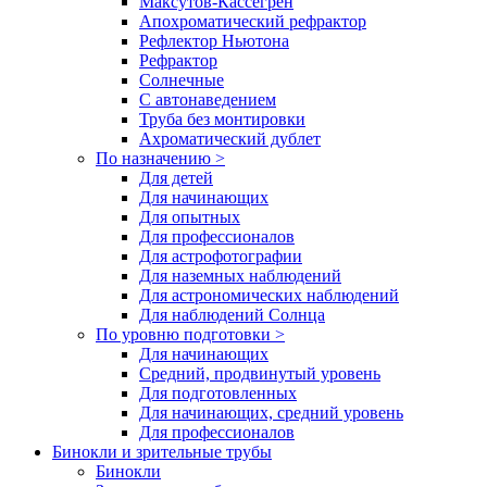
Максутов-Кассегрен
Апохроматический рефрактор
Рефлектор Ньютона
Рефрактор
Солнечные
С автонаведением
Труба без монтировки
Ахроматический дублет
По назначению >
Для детей
Для начинающих
Для опытных
Для профессионалов
Для астрофотографии
Для наземных наблюдений
Для астрономических наблюдений
Для наблюдений Солнца
По уровню подготовки >
Для начинающих
Средний, продвинутый уровень
Для подготовленных
Для начинающих, средний уровень
Для профессионалов
Бинокли и зрительные трубы
Бинокли