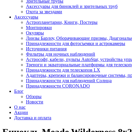
Зрительные трубы
Аксессуары для биноклей и зрительных труб
Охота за звездами
Аксессуары
Астропланетарии, Книги, Постеры
Монтировки
Окуляры
Линзы Барлоу, Оборачивающие призмы, Диагональн
Принадлежности для фотосъемки и астрокамеры
Источники питания
Фильтры для ночных наблюдений
Астрософт, кабели, пульты AutoStar, устройства уп
Треноги и экваториальные платформы для телескоп
Принадлежности для телескопов LX
Адаптеры, крепежи и балансировочные системы, п
Принадлежности для наблюдений Солнца
Принадлежности CORONADO
Блог
Обзоры
Новости
О нас
Акции
Доставка и оплата