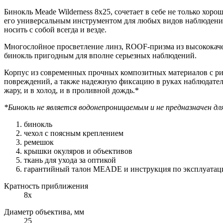
Бинокль Meade Wilderness 8x25, сочетает в себе не только хо
его универсальным инструментом для любых видов наблюдений, 
носить с собой всегда и везде.
Многослойное просветление линз, ROOF-призма из высококачес
бинокль пригодным для вполне серьезных наблюдений.
Корпус из современных прочных композитных материалов с р
повреждений, а также надежную фиксацию в руках наблюдателя
жару, и в холод, и в проливной дождь.*
*Бинокль не является водонепроницаемым и не предназначен для
бинокль
чехол с поясным креплением
ремешок
крышки окуляров и объективов
ткань для ухода за оптикой
гарантийный талон MEADE и инструкция по эксплуатац
Кратность приближения
8x
Диаметр объектива, мм
25