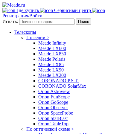
Где купить
Сервисный центр
Регистрация/Войти
Искать:
Поиск
Телескопы
По серии >
Meade Infinity
Meade LX600
Meade LX850
Meade Polaris
Meade LX85
Meade LX90
Meade LX200
CORONADO P.S.T.
CORONADO SolarMax
Orion Astroview
Orion FunScope
Orion GoScope
Orion Observer
Orion SpaceProbe
Orion StarBlast
Orion TableTop
По оптической схеме >