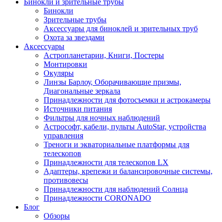
Бинокли и зрительные трубы
Бинокли
Зрительные трубы
Аксессуары для биноклей и зрительных труб
Охота за звездами
Аксессуары
Астропланетарии, Книги, Постеры
Монтировки
Окуляры
Линзы Барлоу, Оборачивающие призмы,
Диагональные зеркала
Принадлежности для фотосъемки и астрокамеры
Источники питания
Фильтры для ночных наблюдений
Астрософт, кабели, пульты AutoStar, устройства
управления
Треноги и экваториальные платформы для
телескопов
Принадлежности для телескопов LX
Адаптеры, крепежи и балансировочные системы,
противовесы
Принадлежности для наблюдений Солнца
Принадлежности CORONADO
Блог
Обзоры