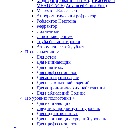
Модифицированный Шмидт-Кассегрен
MEADE ACF (Advanced Coma Free)
Максутов-Кассегрен
Апохроматический рефрактор
Рефлектор Ньютона
Рефрактор
Солнечные
С автонаведением
Труба без монтировки
Ахроматический дублет
По назначению >
Для детей
Для начинающих
Для опытных
Для профессионалов
Для астрофотографии
Для наземных наблюдений
Для астрономических наблюдений
Для наблюдений Солнца
По уровню подготовки >
Для начинающих
Средний, продвинутый уровень
Для подготовленных
Для начинающих, средний уровень
Для профессионалов