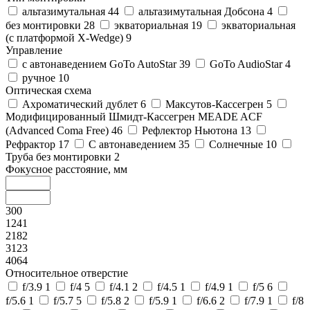
альтазимутальная
44
альтазимутальная Добсона
4
без монтировки
28
экваториальная
19
экваториальная
(с платформой X-Wedge)
9
Управление
c автонаведением GoTo AutoStar
39
GoTo AudioStar
4
ручное
10
Оптическая схема
Ахроматический дублет
6
Максутов-Кассегрен
5
Модифицированный Шмидт-Кассегрен MEADE ACF
(Advanced Coma Free)
46
Рефлектор Ньютона
13
Рефрактор
17
С автонаведением
35
Солнечные
10
Труба без монтировки
2
Фокусное расстояние, мм
300
1241
2182
3123
4064
Относительное отверстие
f/3.9
1
f/4
5
f/4.1
2
f/4.5
1
f/4.9
1
f/5
6
f/5.6
1
f/5.7
5
f/5.8
2
f/5.9
1
f/6.6
2
f/7.9
1
f/8