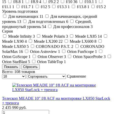
15
f/8.8
1
f/8.9
4
f/9.2
2
f/10
36
f/10.1
1
f/11.1
1
f/11.7
1
f/12
5
f/13.3
1
f/13.8
1
f/15
2
Уровень подготовки
Для начинающих
11
Для начинающих, средний
уровень
13
Для подготовленных
6
Средний,
продвинутый уровень
54
Для профессионалов
3
Серия
Meade Infinity
3
Meade Polaris
3
Meade LX85
14
Meade LX90
4
Meade LX200
22
Meade LX600
8
Meade LX850
5
CORONADO P.S.T.
2
CORONADO
SolarMax
16
Orion Astroview
1
Orion FunScope
1
Orion GoScope
1
Orion Observer
3
Orion SpaceProbe
3
Orion StarBlast
5
Orion TableTop
1
Всего:
108
товаров
Сравнение
Телескоп MEADE 10" f/8 ACF на монтировке LX850 StarLock
+ тренога
2 435 990
руб.