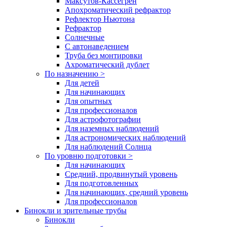
Максутов-Кассегрен
Апохроматический рефрактор
Рефлектор Ньютона
Рефрактор
Солнечные
С автонаведением
Труба без монтировки
Ахроматический дублет
По назначению >
Для детей
Для начинающих
Для опытных
Для профессионалов
Для астрофотографии
Для наземных наблюдений
Для астрономических наблюдений
Для наблюдений Солнца
По уровню подготовки >
Для начинающих
Средний, продвинутый уровень
Для подготовленных
Для начинающих, средний уровень
Для профессионалов
Бинокли и зрительные трубы
Бинокли