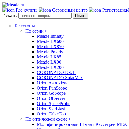
Где купить
Сервисный центр
Регистрация
Искать:
Поиск
Телескопы
По серии >
Meade Infinity
Meade LX600
Meade LX850
Meade Polaris
Meade LX85
Meade LX90
Meade LX200
CORONADO P.S.T.
CORONADO SolarMax
Orion Astroview
Orion FunScope
Orion GoScope
Orion Observer
Orion SpaceProbe
Orion StarBlast
Orion TableTop
По оптической схеме >
Модифицированный Шмидт-Кассегрен MEADE