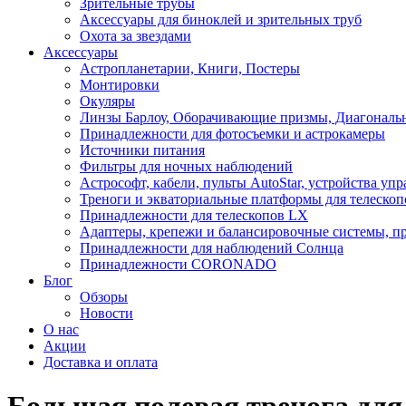
Зрительные трубы
Аксессуары для биноклей и зрительных труб
Охота за звездами
Аксессуары
Астропланетарии, Книги, Постеры
Монтировки
Окуляры
Линзы Барлоу, Оборачивающие призмы, Диагональн
Принадлежности для фотосъемки и астрокамеры
Источники питания
Фильтры для ночных наблюдений
Астрософт, кабели, пульты AutoStar, устройства уп
Треноги и экваториальные платформы для телескоп
Принадлежности для телескопов LX
Адаптеры, крепежи и балансировочные системы, п
Принадлежности для наблюдений Солнца
Принадлежности CORONADO
Блог
Обзоры
Новости
О нас
Акции
Доставка и оплата