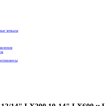
ые зеркала
равления
ов
ротивовесы