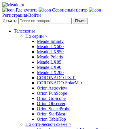
Где купить
Сервисный центр
Регистрация/Войти
Искать:
Поиск
Телескопы
По серии >
Meade Infinity
Meade LX600
Meade LX850
Meade Polaris
Meade LX85
Meade LX90
Meade LX200
CORONADO P.S.T.
CORONADO SolarMax
Orion Astroview
Orion FunScope
Orion GoScope
Orion Observer
Orion SpaceProbe
Orion StarBlast
Orion TableTop
По оптической схеме >