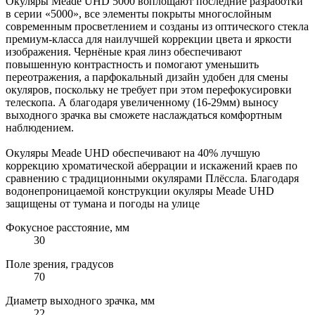
Окуляры Meade UHD 5000 воплощают последние разработки
в серии «5000», все элементы покрыты многослойным
современным просветлением и созданы из оптического стекла
премиум-класса для наилучшей коррекции цвета и яркости
изображения. Чернёные края линз обеспечивают
повышенную контрастность и помогают уменьшить
переотражения, а парфокальный дизайн удобен для смены
окуляров, поскольку не требует при этом перефокусировки
телескопа. А благодаря увеличенному (16-29мм) выносу
выходного зрачка вы сможете наслаждаться комфортным
наблюдением.
Окуляры Meade UHD обеспечивают на 40% лучшую
коррекцию хроматической аберрации и искажений краев по
сравнению с традиционными окулярами Плёссла. Благодаря
водонепроницаемой конструкции окуляры Meade UHD
защищены от тумана и погоды на улице
Фокусное расстояние, мм
30
Поле зрения, градусов
70
Диаметр выходного зрачка, мм
22