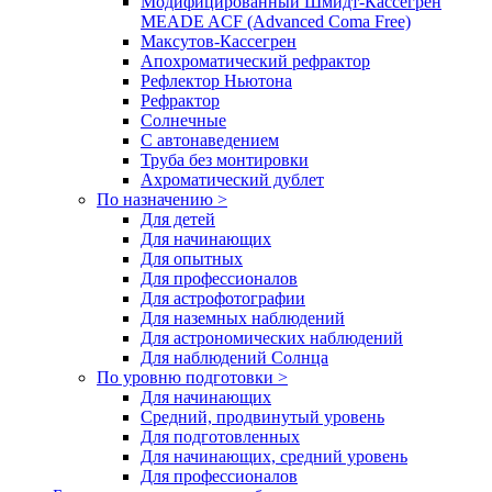
Модифицированный Шмидт-Кассегрен
MEADE ACF (Advanced Coma Free)
Максутов-Кассегрен
Апохроматический рефрактор
Рефлектор Ньютона
Рефрактор
Солнечные
С автонаведением
Труба без монтировки
Ахроматический дублет
По назначению >
Для детей
Для начинающих
Для опытных
Для профессионалов
Для астрофотографии
Для наземных наблюдений
Для астрономических наблюдений
Для наблюдений Солнца
По уровню подготовки >
Для начинающих
Средний, продвинутый уровень
Для подготовленных
Для начинающих, средний уровень
Для профессионалов