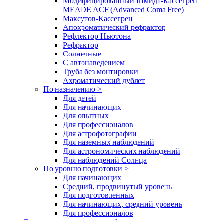
Модифицированный Шмидт-Кассегрен
MEADE ACF (Advanced Coma Free)
Максутов-Кассегрен
Апохроматический рефрактор
Рефлектор Ньютона
Рефрактор
Солнечные
С автонаведением
Труба без монтировки
Ахроматический дублет
По назначению >
Для детей
Для начинающих
Для опытных
Для профессионалов
Для астрофотографии
Для наземных наблюдений
Для астрономических наблюдений
Для наблюдений Солнца
По уровню подготовки >
Для начинающих
Средний, продвинутый уровень
Для подготовленных
Для начинающих, средний уровень
Для профессионалов