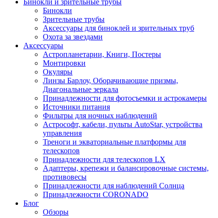
Бинокли и зрительные трубы
Бинокли
Зрительные трубы
Аксессуары для биноклей и зрительных труб
Охота за звездами
Аксессуары
Астропланетарии, Книги, Постеры
Монтировки
Окуляры
Линзы Барлоу, Оборачивающие призмы,
Диагональные зеркала
Принадлежности для фотосъемки и астрокамеры
Источники питания
Фильтры для ночных наблюдений
Астрософт, кабели, пульты AutoStar, устройства
управления
Треноги и экваториальные платформы для
телескопов
Принадлежности для телескопов LX
Адаптеры, крепежи и балансировочные системы,
противовесы
Принадлежности для наблюдений Солнца
Принадлежности CORONADO
Блог
Обзоры