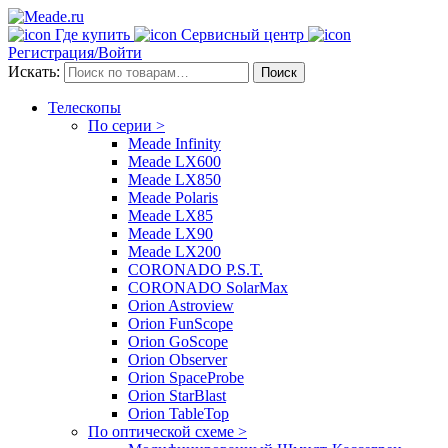
Где купить
Сервисный центр
Регистрация/Войти
Искать:
Поиск
Телескопы
По серии >
Meade Infinity
Meade LX600
Meade LX850
Meade Polaris
Meade LX85
Meade LX90
Meade LX200
CORONADO P.S.T.
CORONADO SolarMax
Orion Astroview
Orion FunScope
Orion GoScope
Orion Observer
Orion SpaceProbe
Orion StarBlast
Orion TableTop
По оптической схеме >